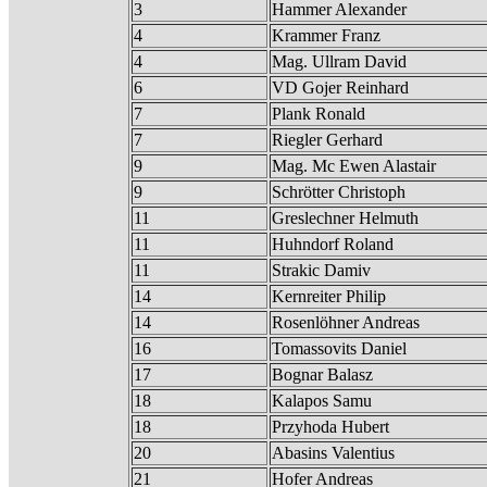
3
Hammer Alexander
4
Krammer Franz
4
Mag. Ullram David
6
VD Gojer Reinhard
7
Plank Ronald
7
Riegler Gerhard
9
Mag. Mc Ewen Alastair
9
Schrötter Christoph
11
Greslechner Helmuth
11
Huhndorf Roland
11
Strakic Damiv
14
Kernreiter Philip
14
Rosenlöhner Andreas
16
Tomassovits Daniel
17
Bognar Balasz
18
Kalapos Samu
18
Przyhoda Hubert
20
Abasins Valentius
21
Hofer Andreas