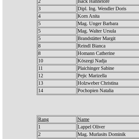
2
Isack Hannelore
3
Dipl. Ing. Wendler Doris
4
Korn Anita
5
Mag. Unger Barbara
5
Mag. Walter Ursula
5
Brandstätter Margit
8
Reindl Bianca
8
Homann Catherine
10
Köszegi Nadja
11
Plaichinger Sabine
12
Pejic Marizella
13
Holzweber Christina
14
Pochopien Natalia
Rang
Name
1
Lappel Oliver
2
Mag. Murlasits Dominik