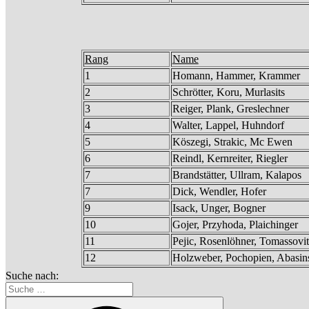
Rang
Name
1
Homann, Hammer, Krammer
2
Schrötter, Koru, Murlasits
3
Reiger, Plank, Greslechner
4
Walter, Lappel, Huhndorf
5
Köszegi, Strakic, Mc Ewen
6
Reindl, Kernreiter, Riegler
7
Brandstätter, Ullram, Kalapos
7
Dick, Wendler, Hofer
9
Isack, Unger, Bogner
10
Gojer, Przyhoda, Plaichinger
11
Pejic, Rosenlöhner, Tomassovit
12
Holzweber, Pochopien, Abasin
Suche nach: