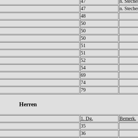
47
n. Steche
47
n. Steche
48
50
50
50
51
51
52
54
69
74
79
Herren
1. Dg.
Bemerk.
35
36