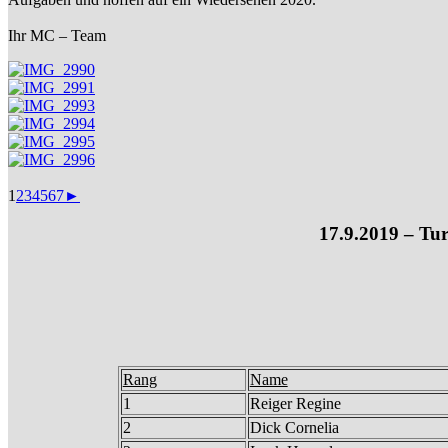
Ihr MC – Team
1
2
3
4
5
6
7
►
17.9.2019 – Tur
Rang
Name
1
Reiger Regine
2
Dick Cornelia