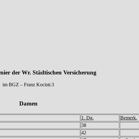
nier der Wr. Städtischen Versicherung
im BGZ – Franz Kocistr.3
Damen
1. Dg.
Bemerk.
38
42