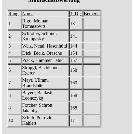
Rang
Name
1. Dg.
Bemerk.
Rigo, Molnar,
1
131
Tomassovits
Schrötter, Schmid,
2
141
Krempasky
3
Weiz, Netal, Hasenhüttl
144
4
Dick, Bicik, Orasche
154
5
Prack, Hammer, Jahic
157
Struggl, Bachlehner,
6
158
Egerer
Mayr, Ullram,
7
160
Brandstätter
Bayerl, Baldasti,
8
168
Leonczykg
Forcher, Schrott,
8
168
Jakauby
Schuh, Petrovic,
10
171
Kahlert