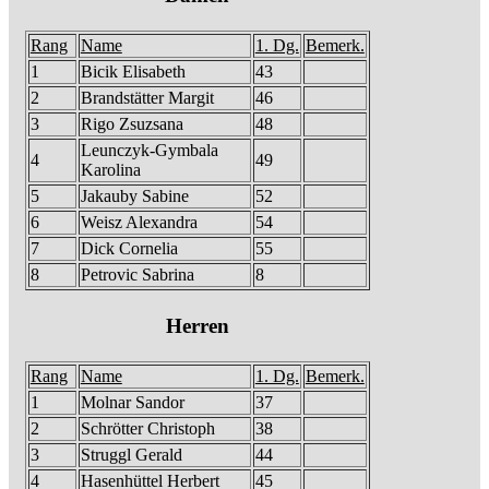
Rang
Name
1. Dg.
Bemerk.
1
Bicik Elisabeth
43
2
Brandstätter Margit
46
3
Rigo Zsuzsana
48
Leunczyk-Gymbala
4
49
Karolina
5
Jakauby Sabine
52
6
Weisz Alexandra
54
7
Dick Cornelia
55
8
Petrovic Sabrina
8
Herren
Rang
Name
1. Dg.
Bemerk.
1
Molnar Sandor
37
2
Schrötter Christoph
38
3
Struggl Gerald
44
4
Hasenhüttel Herbert
45