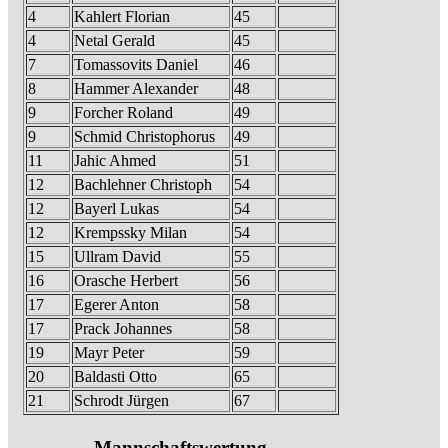
4
Kahlert Florian
45
4
Netal Gerald
45
7
Tomassovits Daniel
46
8
Hammer Alexander
48
9
Forcher Roland
49
9
Schmid Christophorus
49
11
Jahic Ahmed
51
12
Bachlehner Christoph
54
12
Bayerl Lukas
54
12
Krempssky Milan
54
15
Ullram David
55
16
Orasche Herbert
56
17
Egerer Anton
58
17
Prack Johannes
58
19
Mayr Peter
59
20
Baldasti Otto
65
21
Schrodt Jürgen
67
Mannschaftswertung