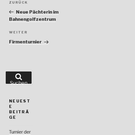
ZURÜCK
Vorheriger
Beitrag
Neue Pächterin im
Bahnengolfzentrum
WEITER
Nächster
Beitrag
Firmenturnier
Suche
nach:
Suchen
NEUEST
E
BEITRÄ
GE
Turnier der