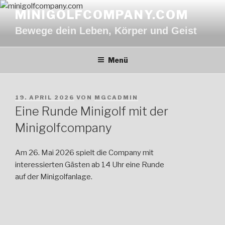
Zum
MINIGOLFCOMPANY.COM
Inhalt
Bewege dein Leben, Körper und Geist
springen
Menü
VERÖFFENTLICHT
19. APRIL 2026
VON
MGCADMIN
AM
Eine Runde Minigolf mit der
Minigolfcompany
Am 26. Mai 2026 spielt die Company mit
interessierten Gästen ab 14 Uhr eine Runde
auf der Minigolfanlage.
Beitragsnavigation