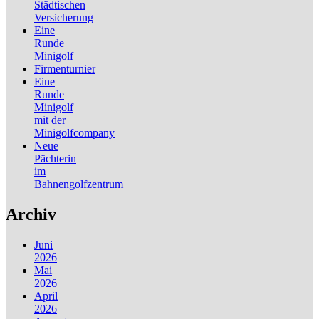
Städtischen
Versicherung
Eine
Runde
Minigolf
Firmenturnier
Eine
Runde
Minigolf
mit der
Minigolfcompany
Neue
Pächterin
im
Bahnengolfzentrum
Archiv
Juni
2026
Mai
2026
April
2026